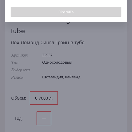
ПРИНЯТЬ
Loch Lomond Single Grain in
tube
Лох Ломонд Сингл Грэйн в тубе
Артикул
22937
Тип
Односолодовый
Выдержка
Регион
Шотландия, Хайленд
Объем:
0.7000 л.
Год:
—