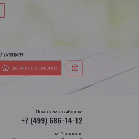
Белое сухое
СБ
Белое полусухое
ВС
я Штирия
яя Австрия
ИЯ У МЕНЕДЖЕРА
ДОБАВИТЬ В КОРЗИНУ
Поможем с выбором
+7 (499) 686-14-12
м. Таганская