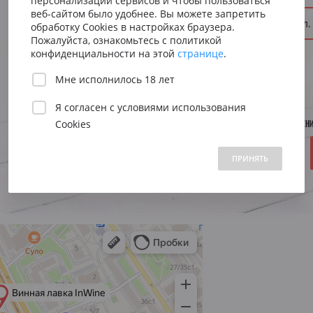
персонализации сервисов и чтобы пользоваться
Сицилия
Испания
Австрия
веб-сайтом было удобнее. Вы можете запретить
Объем:
—
0.5 л.
Венето
Риоха
обработку Cookies в настройках браузера.
Вена
Пожалуйста, ознакомьтесь с политикой
Пьемонт
Приорат
конфиденциальности на этой
странице
.
Южна
Год:
—
Мне исполнилось 18 лет
Нижн
Я согласен с
условиями использования
Cookies
НЕТ В НАЛИЧИИ. УТОЧНЯЙТЕ ПОСТУПЛЕН
 1500 до 2500 ₽
от 2500 до 5000 ₽
свыше 5000 ₽
2690 ₽
ПРИНЯТЬ