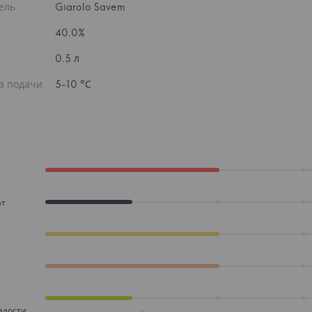
ель
Giarolo Savem
40.0%
0.5 л
а подачи
5-10 °С
ат
адости