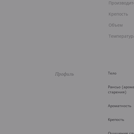
Производит
Крепость
Объем
Температур
Профиль
Тело
Рансьо (аром
старения)
Ароматность
Крепость
Ощущение сл