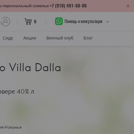
+7 (910) 491-68-06
аш персональный сомелье
Помощь и консультация
0
Сидр
Акции
Винный клуб
Блог
САХАР
 Villa Dalla
Сухое
лика
Полусухое
нодарский край
Полусладкое
овере 40% л
м
Сладкое
САХАР И ЦВЕТ
тия
Красное сухое
змараули
ия-Романья
Красное полусухое