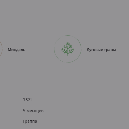
Миндаль
Луговые травы
3571
9 месяцев
Граппа