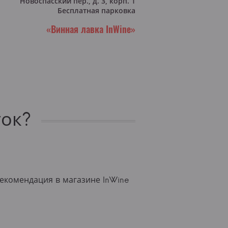
Новоспасский пер., д. 3, корп. 1
Бесплатная парковка
«Винная лавка InWine»
ток?
екомендация в магазине InWine