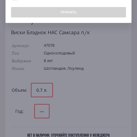
ПРИНЯТЬ
Whisky Smokehead.
Виски Блэднок НАС Самсара п/к
Артикул
47078
Тип
Односолодовый
Выдержка
8 лет
Регион
Шотландия, Лоуленд
Объем:
0.7 л.
Год:
—
НЕТ В НАЛИЧИИ. УТОЧНЯЙТЕ ПОСТУПЛЕНИЯ У МЕНЕДЖЕРА