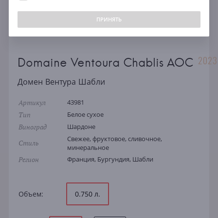
ПРИНЯТЬ
2023
Domaine Ventoura Chablis AOC
Домен Вентура Шабли
Артикул
43981
Тип
Белое сухое
Виноград
Шардоне
Свежее, фруктовое, сливочное,
Стиль
минеральное
Регион
Франция, Бургундия, Шабли
Объем:
0.750 л.