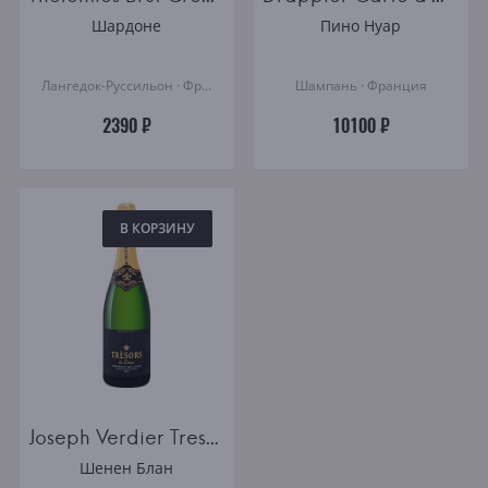
Шардоне
Пино Нуар
Лангедок-Руссильон · Франция
Шампань · Франция
2390 ₽
10100 ₽
В КОРЗИНУ
Joseph Verdier Tresors de Loire Brut Cremant de Loire AOC
Шенен Блан