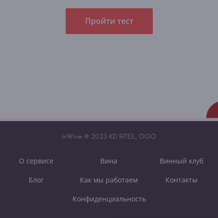
Пройти тест
InWine © 2023 KD RITEIL, OOO
О сервисе
Вина
Винный клуб
Блог
Как мы работаем
Контакты
Конфиденциальность