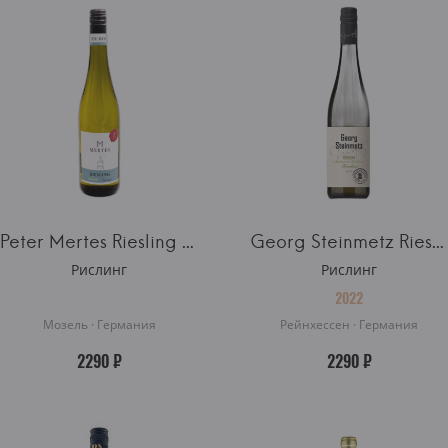
Peter Mertes Riesling Kabinett
Georg Steinmetz Riesling Trocken
Рислинг
Рислинг
2022
Мозель · Германия
Рейнхессен · Германия
2290 ₽
2290 ₽