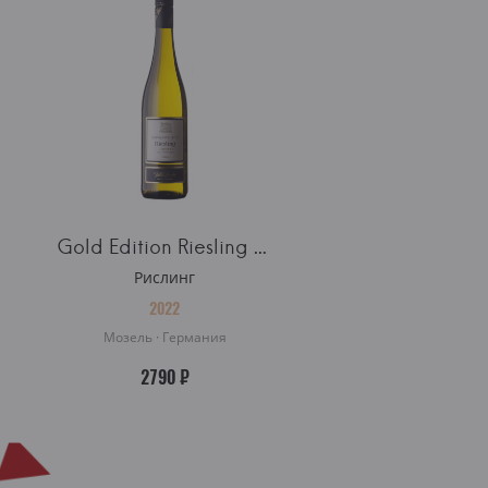
Gold Edition Riesling Kabinett Feinherb
Рислинг
2022
Мозель · Германия
2790 ₽