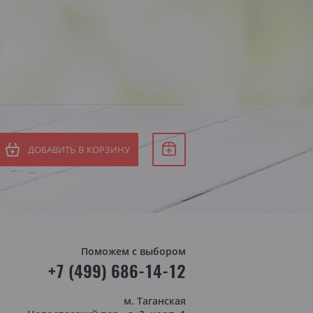
Белое сухое
СБ
Белое полусухое
ВС
я Штирия
яя Австрия
ДОБАВИТЬ В КОРЗИНУ
Поможем с выбором
+7 (499) 686-14-12
м. Таганская