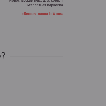
Новоспасский пер., д. 3, корп. 1
Бесплатная парковка
«Винная лавка InWine»
о?