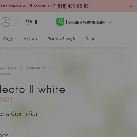
+7 (910) 491-68-06
аш персональный сомелье
Помощь и консультация
0
Сидр
Акции
Винный клуб
Блог
САХАР
усладкое
Германия
Сухое
i sweet
лика
Полусухое
нодарский край
Necto II white
Полусладкое
м
2021
Сладкое
ель бел п/сл
САХАР И ЦВЕТ
тия
Красное сухое
змараули
дкое
Красное полусухое