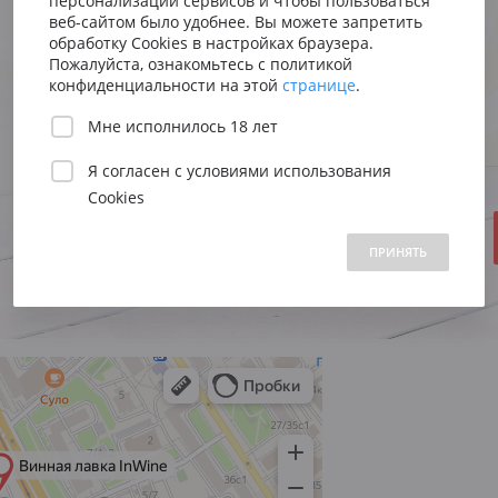
персонализации сервисов и чтобы пользоваться
Сицилия
Испания
Австрия
Виноград
Рислинг
веб-сайтом было удобнее. Вы можете запретить
Венето
Риоха
обработку Cookies в настройках браузера.
Стиль
Вена
Пожалуйста, ознакомьтесь с политикой
Регион
Германия
Пьемонт
Приорат
конфиденциальности на этой
странице
.
Южна
Объем:
Мне исполнилось 18 лет
Нижн
Год:
Я согласен с
условиями использования
Cookies
В НАЛИЧИИ НА СКЛАДЕ
 1500 до 2500 ₽
от 2500 до 5000 ₽
свыше 5000 ₽
3100 ₽
ПРИНЯТЬ