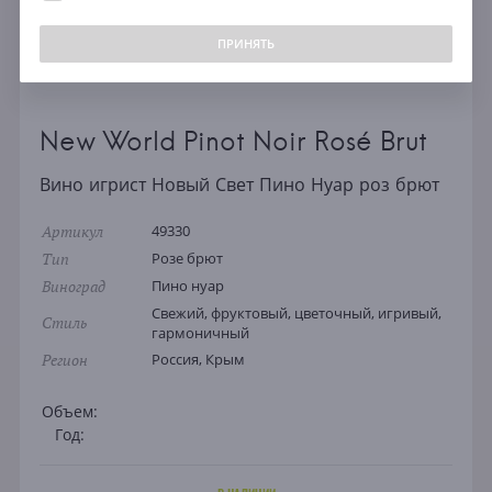
ПРИНЯТЬ
New World Pinot Noir Rosé Brut
Вино игрист Новый Свет Пино Нуар роз брют
Артикул
49330
Тип
Розе брют
Виноград
Пино нуар
Свежий, фруктовый, цветочный, игривый,
Стиль
гармоничный
Регион
Россия, Крым
Объем:
Год: