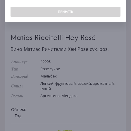
ПРИНЯТЬ
Matias Riccitelli Hey Rosé
Вино Матиас Ричителли Хей Розе сух. роз.
Артикул
49903
Тип
Розе сухое
Виноград
Мальбек
Легкий, фруктовый, свежий, ароматный,
Стиль
сухой
Регион
Аргентина, Мендоса
Объем:
Год: