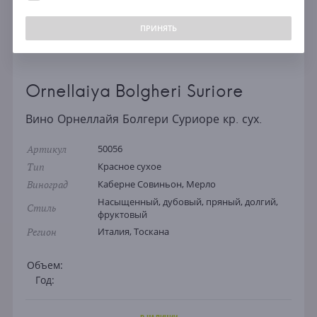
ПРИНЯТЬ
Ornellaiya Bolgheri Suriore
Вино Орнеллайя Болгери Суриоре кр. сух.
Артикул
50056
Тип
Красное сухое
Виноград
Каберне Совиньон, Мерло
Насыщенный, дубовый, пряный, долгий,
Стиль
фруктовый
Регион
Италия, Тоскана
Объем:
Год: