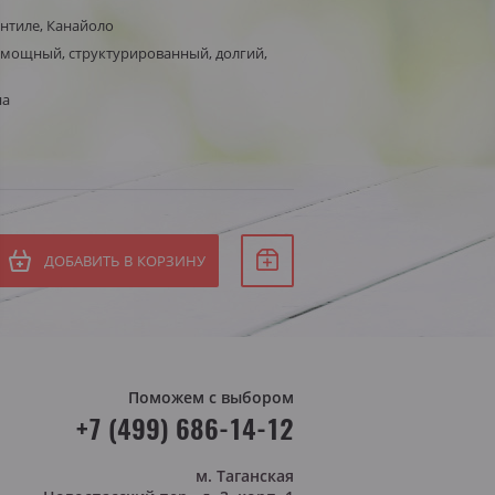
нтиле, Канайоло
Белое сухое
мощный, структурированный, долгий,
СБ
Белое полусухое
ВС
я Штирия
на
яя Австрия
ДОБАВИТЬ В КОРЗИНУ
Поможем с выбором
+7 (499) 686-14-12
м. Таганская