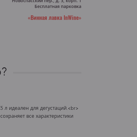
Новоспасский пер., д. 3, корп. 1
Бесплатная парковка
«Винная лавка InWine»
о?
 л идеален для дегустаций.<br>
сохраняет все характеристики