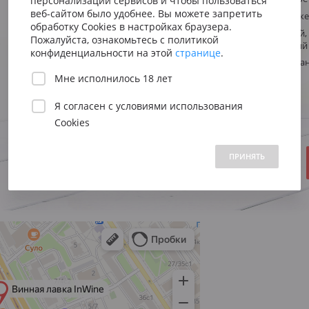
персонализации сервисов и чтобы пользоваться
Сицилия
Испания
Австрия
веб-сайтом было удобнее. Вы можете запретить
Виноград
Пруньоло Дже
Венето
Риоха
обработку Cookies в настройках браузера.
Вена
Насыщенный, 
Стиль
Пожалуйста, ознакомьтесь с политикой
выдержанный
Пьемонт
Приорат
конфиденциальности на этой
странице
.
Южна
Регион
Италия, Тоска
Мне исполнилось 18 лет
Нижн
Объем:
Год:
Я согласен с
условиями использования
Cookies
 1500 до 2500 ₽
от 2500 до 5000 ₽
свыше 5000 ₽
В НАЛИЧИИ
ПРИНЯТЬ
2690 ₽