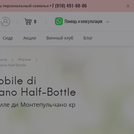
+7 (910) 491-68-06
аш персональный сомелье
Помощь и консультация
0
Сидр
Акции
Винный клуб
Блог
САХАР
ухое
Италия
iano Half-Bottle
Сухое
bile di
лика
Полусухое
нодарский край
ano Half-Bottle
Полусладкое
м
Сладкое
иле ди Монтепульчано кр
САХАР И ЦВЕТ
тия
Красное сухое
змараули
Красное полусухое