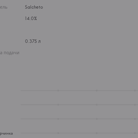
ель
Salcheto
14.0%
0.375 л
а подачи
орчинка