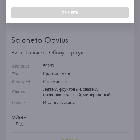
ПРИНЯТЬ
Salcheto Obvius
Вино Салькето Обвиус кр сух
Артикул
50260
Тип
Красное сухое
Виноград
Санджовезе
Легкий, фруктовый, свежий,
Стиль
низкоалкогольный, минеральный
Регион
Италия, Тоскана
Объем:
Год: