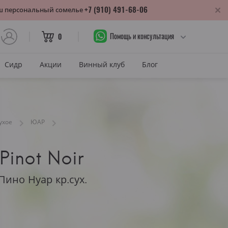
+7 (910) 491-68-06
аш персональный сомелье
Помощь и консультация
0
Сидр
Акции
Винный клуб
Блог
САХАР
Сухое
ухое
ЮАР
лика
Полусухое
нодарский край
Полусладкое
 Pinot Noir
м
Сладкое
ино Нуар кр.сух.
САХАР И ЦВЕТ
тия
Красное сухое
змараули
Красное полусухое