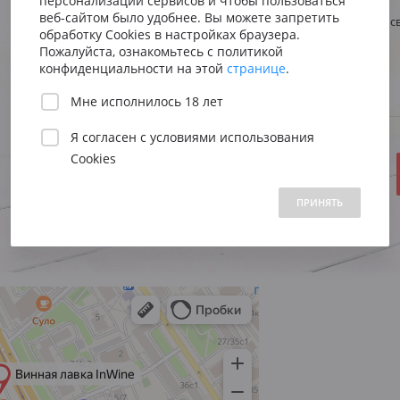
персонализации сервисов и чтобы пользоваться
Сицилия
Испания
Австрия
веб-сайтом было удобнее. Вы можете запретить
Стиль
Элегантный, с
Венето
Риоха
обработку Cookies в настройках браузера.
Вена
Регион
ЮАР
Пожалуйста, ознакомьтесь с политикой
Пьемонт
Приорат
конфиденциальности на этой
странице
.
Южна
Объем:
Год:
Мне исполнилось 18 лет
Нижн
Я согласен с
условиями использования
В НАЛИЧИИ
Cookies
7890 ₽
 1500 до 2500 ₽
от 2500 до 5000 ₽
свыше 5000 ₽
ПРИНЯТЬ