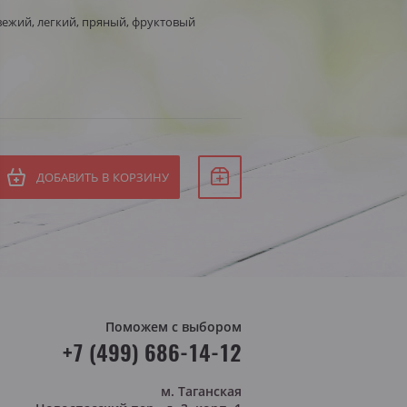
вежий, легкий, пряный, фруктовый
Белое сухое
СБ
Белое полусухое
ВС
я Штирия
яя Австрия
ДОБАВИТЬ В КОРЗИНУ
Поможем с выбором
+7 (499) 686-14-12
м. Таганская