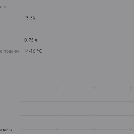
ель
13.5%
0.75 л
а подачи
14-16 °C
орчинка