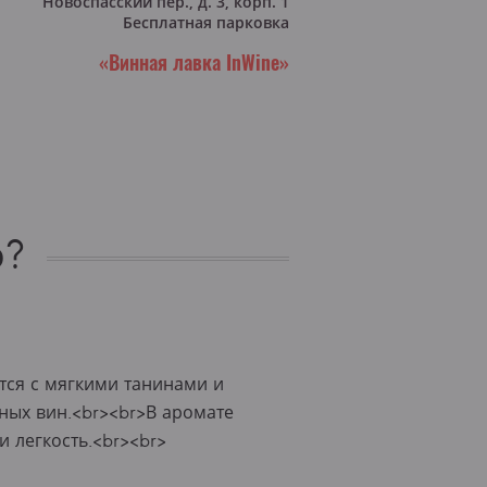
Новоспасский пер., д. 3, корп. 1
Бесплатная парковка
«Винная лавка InWine»
о?
тся с мягкими танинами и
сных вин.<br><br>В аромате
и легкость.<br><br>