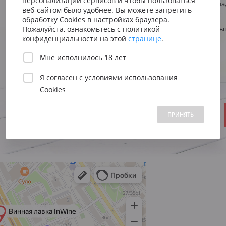
персонализации сервисов и чтобы пользоваться
Сицилия
Испания
Тип
Белое полусла
Австрия
веб-сайтом было удобнее. Вы можете запретить
Виноград
Шардоне
Венето
Риоха
обработку Cookies в настройках браузера.
Вена
Стиль
Сладкий, нас
Пожалуйста, ознакомьтесь с политикой
Пьемонт
Приорат
конфиденциальности на этой
странице
.
Южна
Регион
Россия
Мне исполнилось 18 лет
Объем:
Нижн
Год:
Я согласен с
условиями использования
Cookies
В НАЛИЧИИ
 1500 до 2500 ₽
от 2500 до 5000 ₽
свыше 5000 ₽
1100 ₽
ПРИНЯТЬ