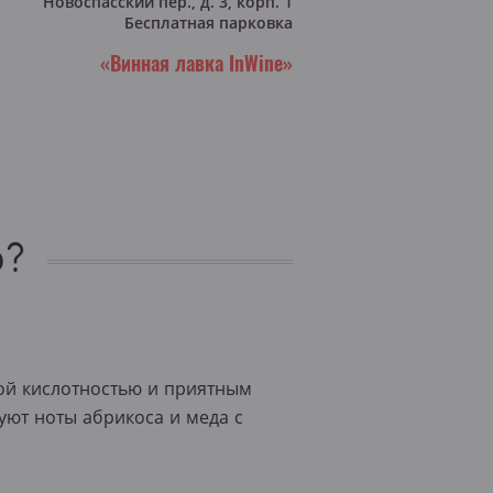
Новоспасский пер., д. 3, корп. 1
Бесплатная парковка
«Винная лавка InWine»
о?
кой кислотностью и приятным
уют ноты абрикоса и меда с