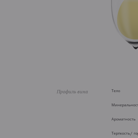
Профиль вина
Тело
Минеральнос
Ароматность
Терпкость/ г