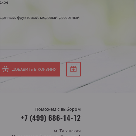
дкое
Белое сухое
СБ
ыщенный, фруктовый, медовый, десертный
Белое полусухое
ВС
я Штирия
яя Австрия
ДОБАВИТЬ В КОРЗИНУ
Поможем с выбором
+7 (499) 686-14-12
м. Таганская