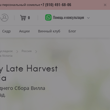
+7 (910) 491-68-06
аш персональный сомелье
Помощь и консультация
0
Сидр
Акции
Винный клуб
Блог
САХАР
усладкое
Россия
Сухое
a Victoria
лика
Полусухое
 Late Harvest
нодарский край
Полусладкое
ia
м
Сладкое
днего Сбора Вилла
САХАР И ЦВЕТ
тия
ад.
Красное сухое
змараули
Красное полусухое