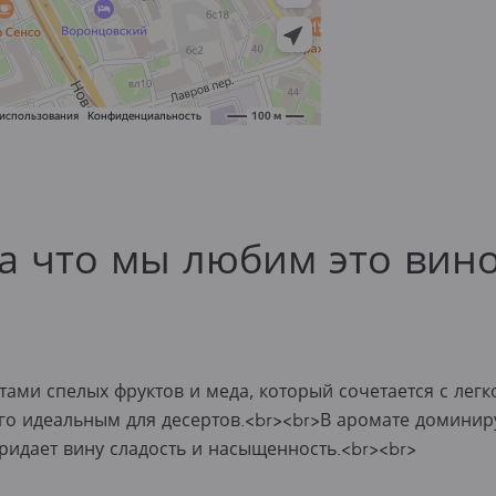
а что мы любим это вин
ами спелых фруктов и меда, который сочетается с лег
 его идеальным для десертов.<br><br>В аромате доминир
придает вину сладость и насыщенность.<br><br>