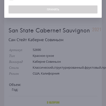
ПРИНЯТЬ
2021
San State Cabernet Sauvignon
Сан Стейт Каберне Совиньон
Артикул
52690
Тип
Красное сухое
Виноград
Каберне Совиньон
Стиль
Классический,структурированный,фруктовый,п
Регион
США, Калифорния
Объем:
Год:
В НАЛИЧИИ