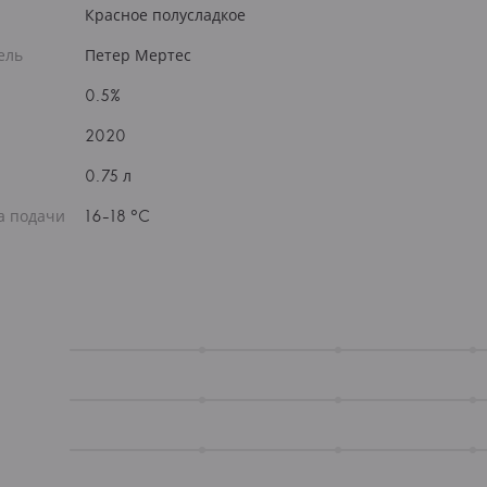
Красное полусладкое
ель
Петер Мертес
0.5%
2020
0.75 л
а подачи
16-18 °C