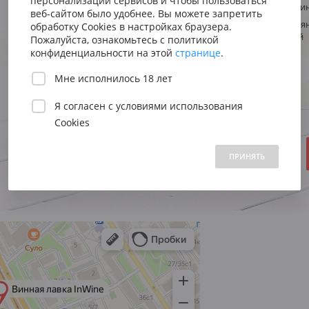
персонализации сервисов и чтобы пользоваться
Сицилия
Испания
Виноград
Каберне Сови
Австрия
веб-сайтом было удобнее. Вы можете запретить
Мощный, прян
Венето
Риоха
обработку Cookies в настройках браузера.
Стиль
Вена
насыщенный
Пожалуйста, ознакомьтесь с политикой
Пьемонт
Приорат
конфиденциальности на этой
странице
.
Регион
Германия
Южна
Объем:
Мне исполнилось 18 лет
Нижн
Год:
Я согласен с
условиями использования
Cookies
В НАЛИЧИИ
 1500 до 2500 ₽
от 2500 до 5000 ₽
свыше 5000 ₽
1290 ₽
ПРИНЯТЬ