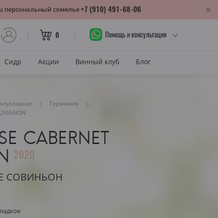
+7 (910) 491-68-06
аш персональный сомелье
Помощь и консультация
0
Сидр
Акции
Винный клуб
Блог
САХАР
олусладкое
Германия
Сухое
AUVIGNON
лика
Полусухое
нодарский край
SE CABERNET
Полусладкое
м
N
2020
Сладкое
НЕ СОВИНЬОН
САХАР И ЦВЕТ
тия
Красное сухое
змараули
ладкое
Красное полусухое