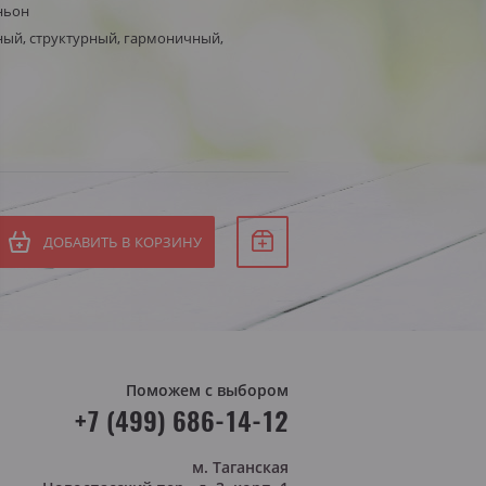
ньон
Белое сухое
ый, структурный, гармоничный,
СБ
Белое полусухое
ВС
я Штирия
яя Австрия
ДОБАВИТЬ В КОРЗИНУ
Поможем с выбором
+7 (499) 686-14-12
м. Таганская