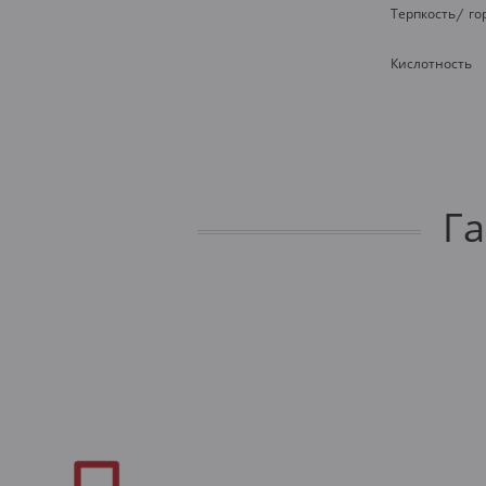
Терпкость/ го
Кислотность
Г