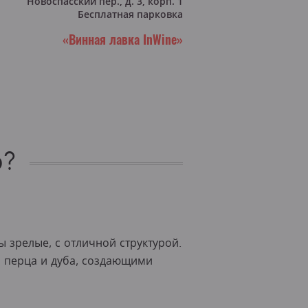
Новоспасский пер., д. 3, корп. 1
Бесплатная парковка
«Винная лавка InWine»
о?
 зрелые, с отличной структурой.
 перца и дуба, создающими