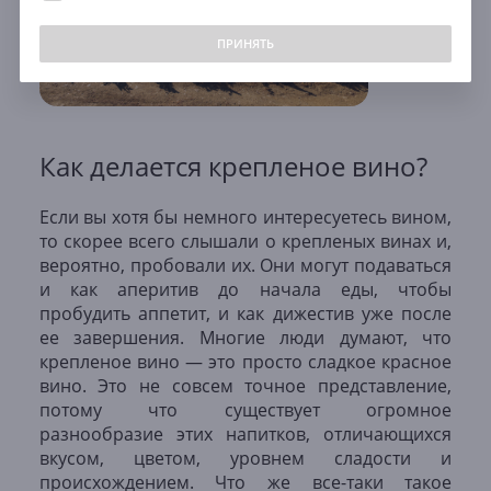
ПРИНЯТЬ
Как делается крепленое вино?
Если вы хотя бы немного интересуетесь вином,
то скорее всего слышали о крепленых винах и,
вероятно, пробовали их. Они могут подаваться
и как аперитив до начала еды, чтобы
пробудить аппетит, и как дижестив уже после
ее завершения. Многие люди думают, что
крепленое вино — это просто сладкое красное
вино. Это не совсем точное представление,
потому что существует огромное
разнообразие этих напитков, отличающихся
вкусом, цветом, уровнем сладости и
происхождением. Что же все-таки такое