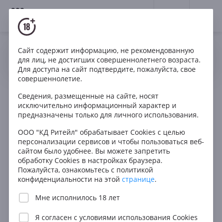
18+
0
Сайт содержит информацию, не рекомендованную
Да
Нет
Ваш город Москва ?
Крепленое вино: что это
для лиц, не достигших совершеннолетнего возраста.
Для доступа на сайт подтвердите, пожалуйста, свое
такое и как оно делается
совершеннолетие.
2021-08-29
•
Автор: InWine
Сведения, размещенные на сайте, носят
исключительно информационный характер и
предназначены только для личного использования.
ООО "КД Ритейл" обрабатывает Cookies с целью
Что такое крепленое вино, как оно
персонализации сервисов и чтобы пользоваться веб-
производится и его основные разновидности –
сайтом было удобнее. Вы можете запретить
давайте разбираться
обработку Cookies в настройках браузера.
Пожалуйста, ознакомьтесь с политикой
конфиденциальности на этой
странице
.
Мне исполнилось 18 лет
Я согласен с
условиями использования Cookies