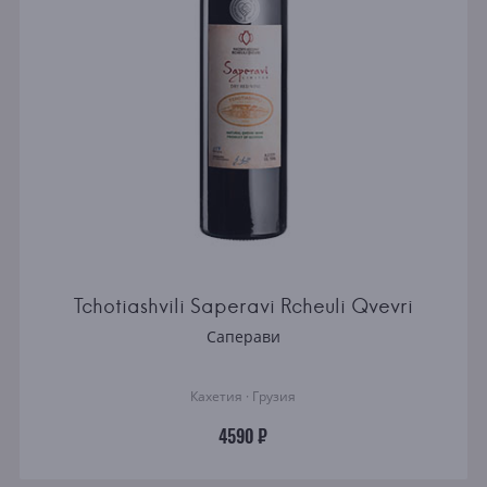
Tchotiashvili Saperavi Rcheuli Qvevri
Саперави
Кахетия · Грузия
4590 ₽