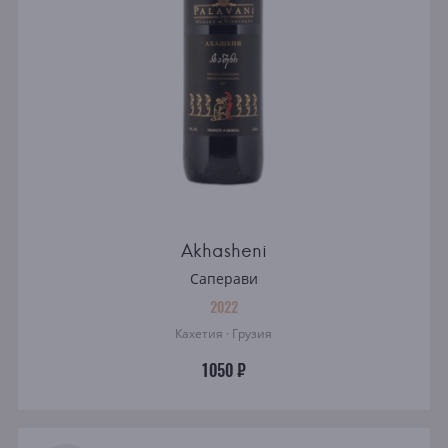
Akhasheni
Саперави
2022
Кахетия · Грузия
1050 ₽