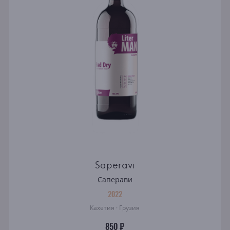
Saperavi
Саперави
2022
Кахетия · Грузия
850 ₽