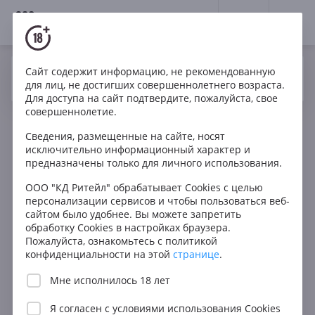
18+
0
Вино
Сайт содержит информацию, не рекомендованную
Да
Нет
Ваш город Москва ?
для лиц, не достигших совершеннолетнего возраста.
Для доступа на сайт подтвердите, пожалуйста, свое
совершеннолетие.
Фильтры
ОЧИСТИТЬ
Сведения, размещенные на сайте, носят
Поиск
исключительно информационный характер и
Получить за 60 мин.
предназначены только для личного использования.
Все
Цена
ООО "КД Ритейл" обрабатывает Cookies с целью
персонализации сервисов и чтобы пользоваться веб-
Любая
сайтом было удобнее. Вы можете запретить
В КОРЗИНУ
обработку Cookies в настройках браузера.
до 1000 ₽
Пожалуйста, ознакомьтесь с политикой
от 1000 до 1500 ₽
конфиденциальности на этой
странице
.
от 1500 до 2500 ₽
Мне исполнилось 18 лет
от 2500 до 5000 ₽
Я согласен с
условиями использования Cookies