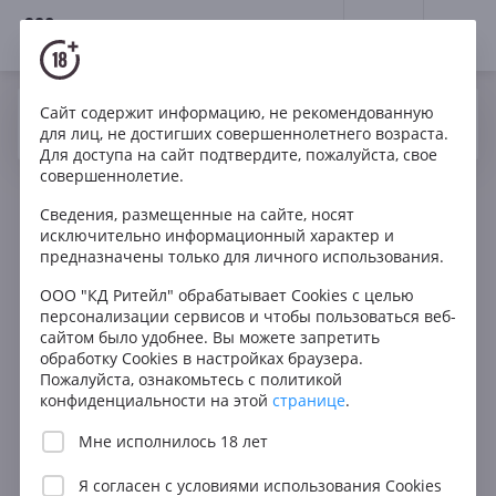
18+
0
Вино
Сайт содержит информацию, не рекомендованную
Да
Нет
Ваш город Москва ?
для лиц, не достигших совершеннолетнего возраста.
Для доступа на сайт подтвердите, пожалуйста, свое
совершеннолетие.
Фильтры
ОЧИСТИТЬ
Сведения, размещенные на сайте, носят
Поиск
исключительно информационный характер и
Получить за 60 мин.
предназначены только для личного использования.
Все
Цена
ООО "КД Ритейл" обрабатывает Cookies с целью
персонализации сервисов и чтобы пользоваться веб-
Любая
сайтом было удобнее. Вы можете запретить
В КОРЗИНУ
обработку Cookies в настройках браузера.
до 1000 ₽
Пожалуйста, ознакомьтесь с политикой
от 1000 до 1500 ₽
конфиденциальности на этой
странице
.
от 1500 до 2500 ₽
Мне исполнилось 18 лет
от 2500 до 5000 ₽
Я согласен с
условиями использования Cookies