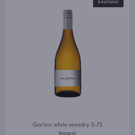
В КОРЗИНУ
Guv'nor white semidry 0.75
Вердехо