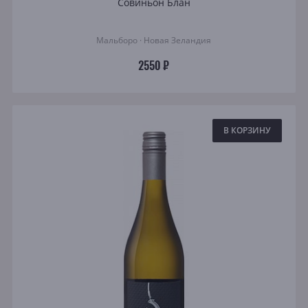
Совиньон Блан
Мальборо · Новая Зеландия
2550 ₽
В КОРЗИНУ