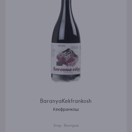
BaranyaKekfrankosh
Кекфранкош
Эгер · Венгрия