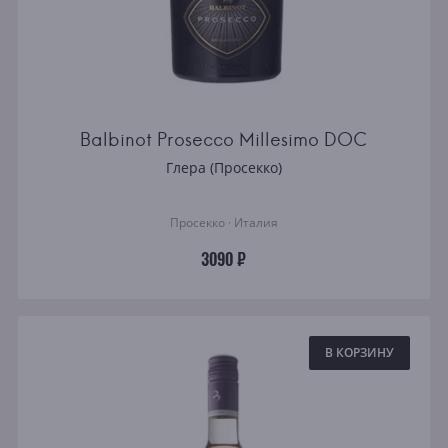
Balbinot Prosecco Millesimo DOC
Глера (Просекко)
Просекко · Италия
3090 ₽
В КОРЗИНУ