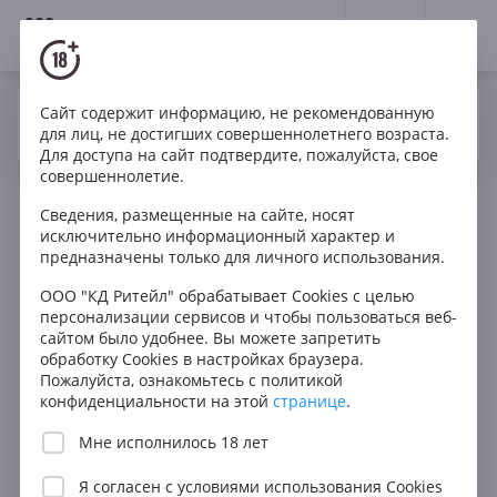
18+
0
Вино
Сайт содержит информацию, не рекомендованную
Да
Нет
Ваш город Москва ?
для лиц, не достигших совершеннолетнего возраста.
Для доступа на сайт подтвердите, пожалуйста, свое
совершеннолетие.
Фильтры
ОЧИСТИТЬ
Сведения, размещенные на сайте, носят
Поиск
исключительно информационный характер и
Получить за 60 мин.
предназначены только для личного использования.
Все
Цена
ООО "КД Ритейл" обрабатывает Cookies с целью
персонализации сервисов и чтобы пользоваться веб-
Любая
сайтом было удобнее. Вы можете запретить
В КОРЗИНУ
обработку Cookies в настройках браузера.
до 1000 ₽
Пожалуйста, ознакомьтесь с политикой
от 1000 до 1500 ₽
конфиденциальности на этой
странице
.
от 1500 до 2500 ₽
Мне исполнилось 18 лет
от 2500 до 5000 ₽
Я согласен с
условиями использования Cookies