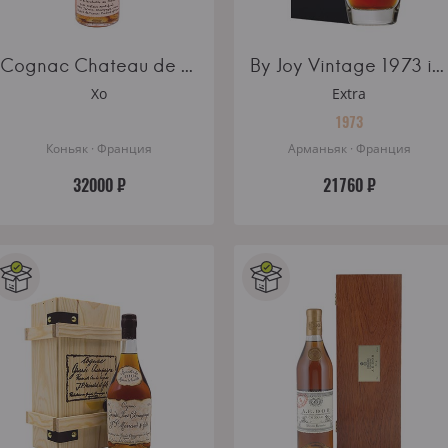
Cognac Chateau de Montifaud 30 Years Old
By Joy Vintage 1973 in gift box
Xo
Extra
1973
Коньяк · Франция
Арманьяк · Франция
32000 ₽
21760 ₽