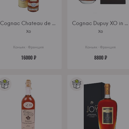
Cognac Chateau de Montifaud XO Fine Petite Champagne AOC gift tube
Cognac Dupuy XO in decanter gift box
Xo
Xo
Коньяк · Франция
Коньяк · Франция
16000 ₽
8800 ₽