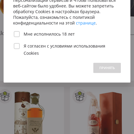
персонализации сервисов и чтобы пользоваться
Сицилия
Испания
Австрия
веб-сайтом было удобнее. Вы можете запретить
Венето
Риоха
обработку Cookies в настройках браузера.
Вена
Пожалуйста, ознакомьтесь с политикой
Пьемонт
Приорат
конфиденциальности на этой
странице
.
Южна
Janneau X.O. in gift box
Cognac Bertrand Petite Fine Champagne XO Specialin gift box
Мне исполнилось 18 лет
Нижн
Xo
Я согласен с
условиями использования
2009
Cookies
Арманьяк · Франция
Коньяк · Франция
 1500 до 2500 ₽
от 2500 до 5000 ₽
свыше 5000 ₽
13880 ₽
29530 ₽
ПРИНЯТЬ