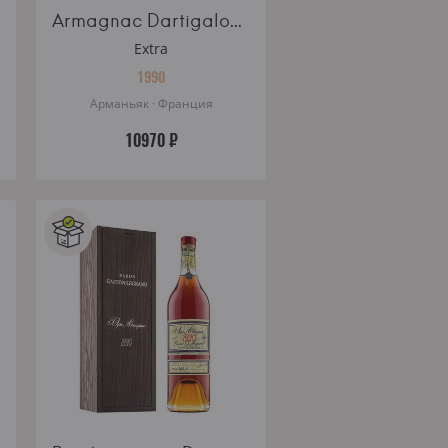
Armagnac Dartigalongue Bas Armagnac Vintage 1990 wooden box 0.5l
Extra
1990
Арманьяк · Франция
10970 ₽