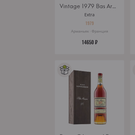
Vintage 1979 Bas Armagnac Dartigalongue wooden box 0.5l
Extra
1979
Арманьяк · Франция
14650 ₽