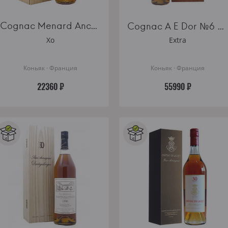
Cognac Menard Ancestrale Reserve de Famille wooden box
Cognac A E Dor №6 wooden box
Xo
Extra
Коньяк · Франция
Коньяк · Франция
22360 ₽
55990 ₽