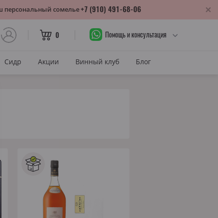
+7 (910) 491-68-06
аш персональный сомелье
Помощь и консультация
0
Сидр
Акции
Винный клуб
Блог
САХАР
Сухое
лика
Полусухое
нодарский край
Полусладкое
м
Сладкое
САХАР И ЦВЕТ
тия
Красное сухое
змараули
Красное полусухое