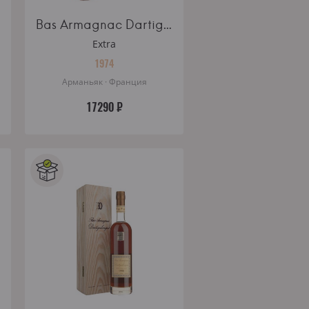
Bas Armagnac Dartigalongue Vintage 1974 wooden box 0.5l
Extra
1974
Арманьяк · Франция
17290 ₽