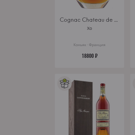
Cognac Chateau de Montifaud XO Elios Fine Petite Champagne AOC gift box
Xo
Коньяк · Франция
18800 ₽