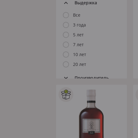
Выдержка
Все
3 года
5 лет
7 лет
10 лет
20 лет
Производитель
COURVOISIER
HENNESSY
CAMUS
REMY MARTIN
АРАРАТ