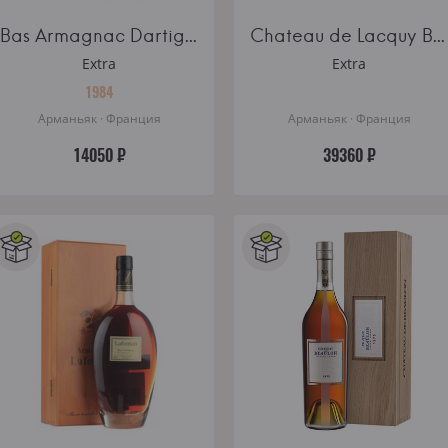
Bas Armagnac Dartigalongue Vintage 1984 wooden box 0.5l
Chateau de Lacquy Bas Armagnac 30 Ans in gift box
Extra
Extra
1984
Арманьяк · Франция
Арманьяк · Франция
14050 ₽
39360 ₽