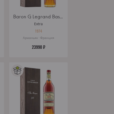
Baron G Legrand Bas Armagnac 1974 wooden box
Extra
1974
Арманьяк · Франция
23990 ₽