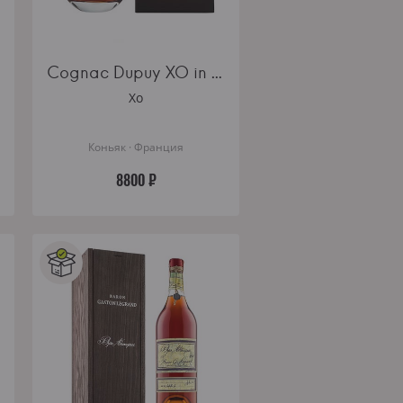
Cognac Dupuy XO in decanter gift box
Xo
Коньяк · Франция
8800 ₽