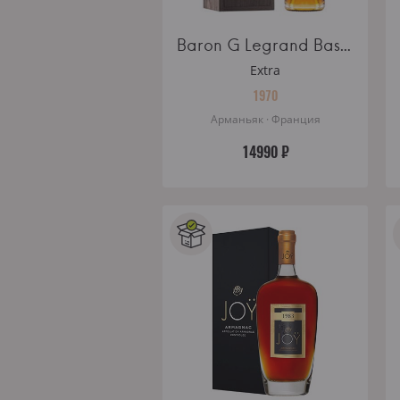
Baron G Legrand Bas Armagnac 1970 wooden box
Extra
1970
Арманьяк · Франция
14990 ₽