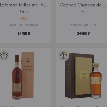
Lafontan Millesime 1972 wooden box
Cognac Chateau de Beaulon XO Vintage 1975 wooden box
Extra
Xo
1972
Арманьяк · Франция
Коньяк · Франция
18790 ₽
34490 ₽