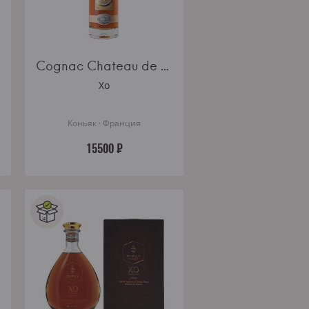
Cognac Chateau de Montifaud XO Fine Petite Champagne AOC
Xo
Коньяк · Франция
15500 ₽