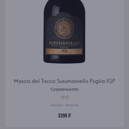
Masca del Tacco Susumaniello Puglia IGP
Сузуманьелло
2019
Апулия · Италия
3200 ₽