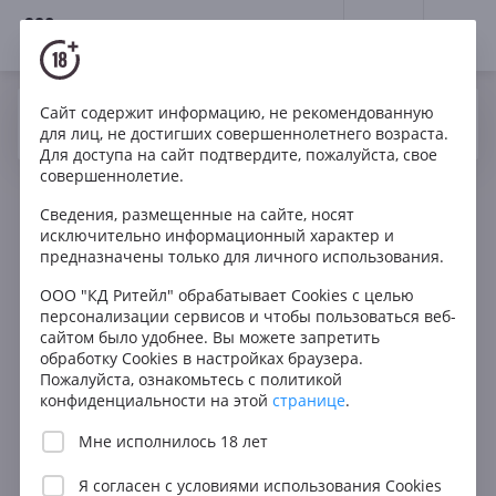
18+
0
Вино
Красное
Полусухое
Сайт содержит информацию, не рекомендованную
Да
Нет
Ваш город Москва ?
для лиц, не достигших совершеннолетнего возраста.
Для доступа на сайт подтвердите, пожалуйста, свое
совершеннолетие.
Фильтры
ОЧИСТИТЬ
Сведения, размещенные на сайте, носят
Поиск
исключительно информационный характер и
Получить за 60 мин.
предназначены только для личного использования.
Все
Цена
ООО "КД Ритейл" обрабатывает Cookies с целью
персонализации сервисов и чтобы пользоваться веб-
Любая
сайтом было удобнее. Вы можете запретить
В КОРЗИНУ
обработку Cookies в настройках браузера.
до 1000 ₽
Пожалуйста, ознакомьтесь с политикой
от 1000 до 1500 ₽
конфиденциальности на этой
странице
.
от 1500 до 2500 ₽
Мне исполнилось 18 лет
от 2500 до 5000 ₽
Я согласен с
условиями использования Cookies