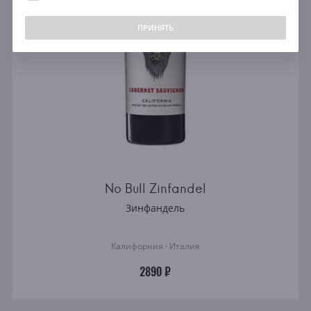
свыше 5000 ₽
ПРИНЯТЬ
Цвет
Все
Красное
Белое
Розовое
Содержание сахара
No Bull Zinfandel
Сухое
Зинфандель
Полусухое
Полусладкое
Калифорния · Италия
Сладкое
2890 ₽
Виноград