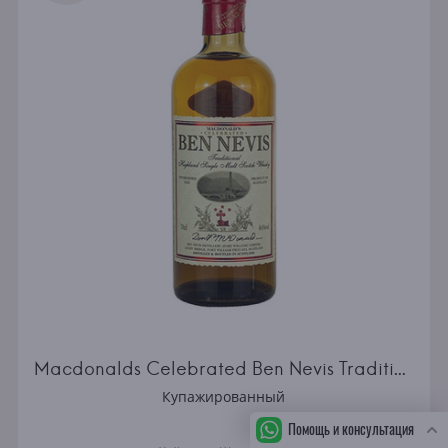
Macdonalds Celebrated Ben Nevis Traditional
Купажированный
Помощь и консультация
СБ