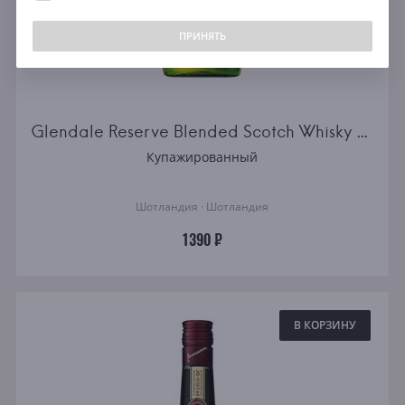
Япония
ПРИНЯТЬ
Выдержка
Все
12 лет
Glendale Reserve Blended Scotch Whisky 0.5l
15 лет
Купажированный
18 лет
25 лет
Шотландия · Шотландия
30 лет
1390 ₽
40 лет
50 лет
В КОРЗИНУ