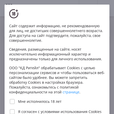
18+
0
Фильтры
ОЧИСТИТЬ
Сайт содержит информацию, не рекомендованную
Да
Нет
Ваш город Москва ?
для лиц, не достигших совершеннолетнего возраста.
Для доступа на сайт подтвердите, пожалуйста, свое
Тип
совершеннолетие.
Все
В КОРЗИНУ
Сведения, размещенные на сайте, носят
Односолодовый
исключительно информационный характер и
предназначены только для личного использования.
Купажированный
ООО "КД Ритейл" обрабатывает Cookies с целью
Бурбон
персонализации сервисов и чтобы пользоваться веб-
сайтом было удобнее. Вы можете запретить
Страна
обработку Cookies в настройках браузера.
Пожалуйста, ознакомьтесь с политикой
Шотландия
конфиденциальности на этой
странице
.
Ирландия
Мне исполнилось 18 лет
США
Я согласен с
условиями использования Cookies