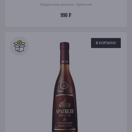
Араратская долина · Армения
990 ₽
В КОРЗИНУ