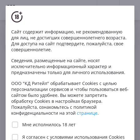
18+
0
Фильтры
ОЧИСТИТЬ
Сайт содержит информацию, не рекомендованную
Да
Нет
Ваш город Москва ?
для лиц, не достигших совершеннолетнего возраста.
Для доступа на сайт подтвердите, пожалуйста, свое
Тип
совершеннолетие.
Все
В КОРЗИНУ
Сведения, размещенные на сайте, носят
XO
исключительно информационный характер и
предназначены только для личного использования.
VSOP
ООО "КД Ритейл" обрабатывает Cookies с целью
VS
персонализации сервисов и чтобы пользоваться веб-
сайтом было удобнее. Вы можете запретить
EXTRA
обработку Cookies в настройках браузера.
3 звезды
Пожалуйста, ознакомьтесь с политикой
конфиденциальности на этой
странице
.
5 звезд
Мне исполнилось 18 лет
Страна
Я согласен с
условиями использования Cookies