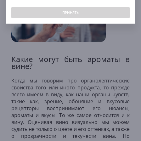
ПРИНЯТЬ
Какие могут быть ароматы в
вине?
Когда мы говорим про органолептические
свойства того или иного продукта, то прежде
всего имеем в виду, как наши органы чувств,
такие как, зрение, обоняние и вкусовые
рецепторы воспринимают его нюансы,
ароматы и вкусы. То же самое относится и к
вину. Оценивая вино визуально мы можем
судить не только о цвете и его оттенках, а также
о прозрачности и текучести вина. Но