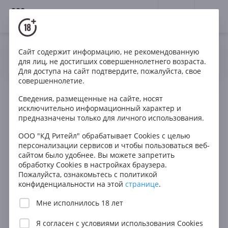
18+
0
Сайт содержит информацию, не рекомендованную
Да
Нет
Ваш город Москва ?
Органолептика вина, или
для лиц, не достигших совершеннолетнего возраста.
Для доступа на сайт подтвердите, пожалуйста, свое
что мы можем
совершеннолетие.
почувствовать в бокале
Сведения, размещенные на сайте, носят
исключительно информационный характер и
2021-08-16
•
Автор: InWine
предназначены только для личного использования.
ООО "КД Ритейл" обрабатывает Cookies с целью
персонализации сервисов и чтобы пользоваться веб-
сайтом было удобнее. Вы можете запретить
Какой может быть вкус у вина, какие могут быть
обработку Cookies в настройках браузера.
в вине ароматы, откуда они появляются –
Пожалуйста, ознакомьтесь с политикой
давайте разбираться
конфиденциальности на этой
странице
.
Мне исполнилось 18 лет
Я согласен с
условиями использования Cookies