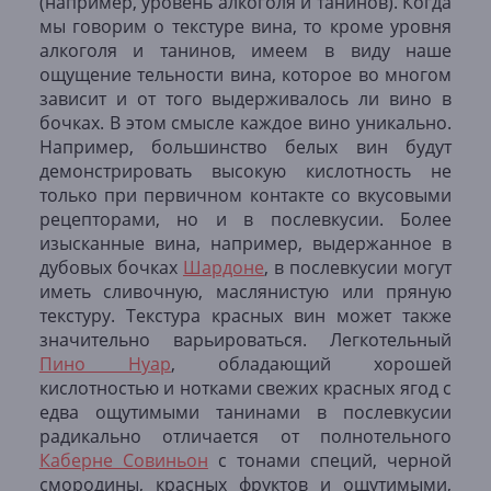
(например, уровень алкоголя и танинов). Когда
мы говорим о текстуре вина, то кроме уровня
алкоголя и танинов, имеем в виду наше
ощущение тельности вина, которое во многом
зависит и от того выдерживалось ли вино в
бочках. В этом смысле каждое вино уникально.
Например, большинство белых вин будут
демонстрировать высокую кислотность не
только при первичном контакте со вкусовыми
рецепторами, но и в послевкусии. Более
изысканные вина, например, выдержанное в
дубовых бочках
Шардоне
, в послевкусии могут
иметь сливочную, маслянистую или пряную
текстуру. Текстура красных вин может также
значительно варьироваться. Легкотельный
Пино Нуар
, обладающий хорошей
кислотностью и нотками свежих красных ягод с
едва ощутимыми танинами в послевкусии
радикально отличается от полнотельного
Каберне Совиньон
с тонами специй, черной
смородины, красных фруктов и ощутимыми,