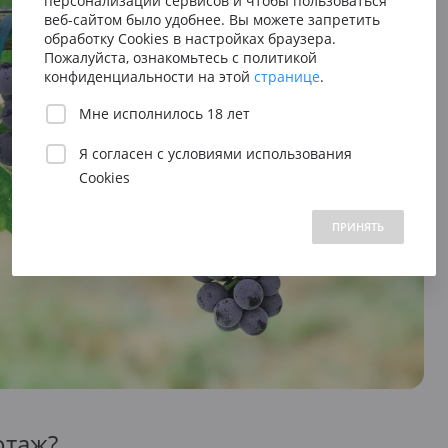
персонализации сервисов и чтобы пользоваться
Сицилия
Испания
Австрия
веб-сайтом было удобнее. Вы можете запретить
Венето
Риоха
обработку Cookies в настройках браузера.
Вена
Пожалуйста, ознакомьтесь с политикой
Пьемонт
Приорат
конфиденциальности на этой
странице
.
Южна
Мне исполнилось 18 лет
Нижн
Я согласен с
условиями использования
Cookies
 1500 до 2500 ₽
от 2500 до 5000 ₽
свыше 5000 ₽
ПРИНЯТЬ
отаж?