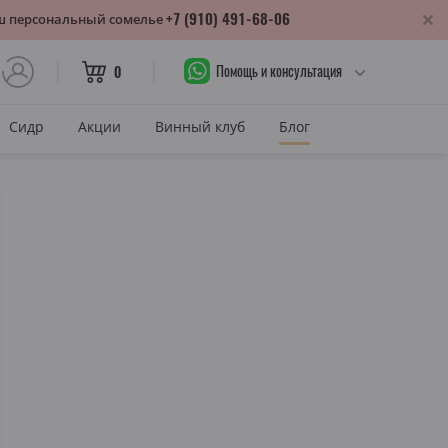
+7 (910) 491-68-06
аш персональный сомелье
Помощь и консультация
0
Сидр
Акции
Винный клуб
Блог
САХАР
Сухое
лика
Полусухое
нодарский край
Полусладкое
м
Сладкое
САХАР И ЦВЕТ
тия
Красное сухое
змараули
Красное полусухое