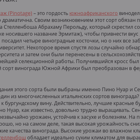
аж (Pinotage)
– это гордость
южноафриканского
винодели
 драматична. Своим возникновением этот сорт обязан 
а Стелленбоша Абрахаму Перольду, который скрестил с
е носившего название Эрмитаж), чтобы привнести вкус
н посадил четыре виноградные косточки, но о них все заб
иверситет. Некоторое время спустя лозы случайно обна
рситета и затем они были перенесены в сельскохозяйс
нейшей селекционной работы. Получившийся кросс был 
ный сорт винограда Южной Африки был преобразован в 
дания этого сорта были выбраны именно Пино Нуар и С
один из многочисленных итальянских сортов винограда?
к бургундскому вину. Действительно, лучшие красные б
о Нуар, как известно, довольно трудно выращивать. Сен
чрезвычайно урожаен, устойчив к засухе и болезням. На 
хорошо, но на самом деле, такая высокая урожайность с
кие качества винограда. Высокие урожаи во влажном кл
телленбош
обладает идеально сухим климатом для выра