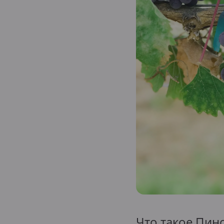
Розовое
Шираз
до 1000 ₽
от 1000 до 1500 ₽
от
Что такое Пин