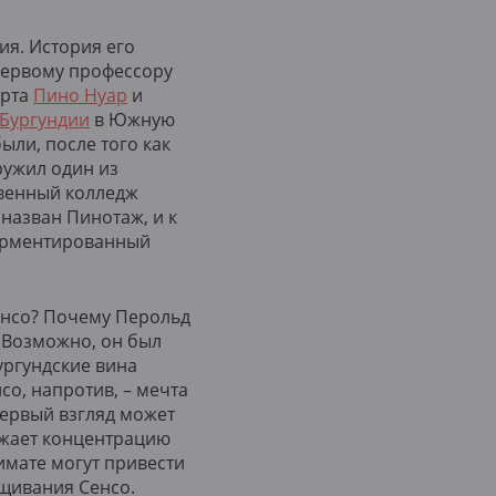
я. История его
первому профессору
орта
Пино Нуар
и
Бургундии
в Южную
ыли, после того как
ружил один из
твенный колледж
назван Пинотаж, и к
ферментированный
енсо? Почему Перольд
 Возможно, он был
ургундские вина
со, напротив, – мечта
первый взгляд может
нижает концентрацию
имате могут привести
щивания Сенсо.