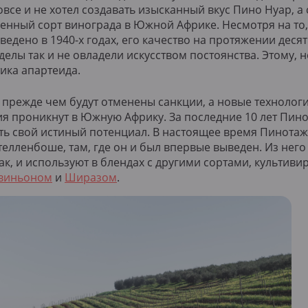
все и не хотел создавать изысканный вкус Пино Нуар, а 
венный сорт винограда в Южной Африке. Несмотря на то,
едено в 1940-х годах, его качество на протяжении деся
делы так и не овладели искусством постоянства. Этому, 
ика апартеида.
, прежде чем будут отменены санкции, а новые технолог
я проникнут в Южную Африку. За последние 10 лет Пин
ть свой истиный потенциал. В настоящее время Пинота
елленбоше, там, где он и был впервые выведен. Из него
ак, и используют в блендах с другими сортами, культив
виньоном
и
Ширазом
.