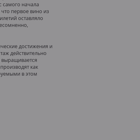
с самого начала
 что первое вино из
тилетий оставляло
несомненно,
ические достижения и
отаж действительно
ж выращивается
 производят как
ируемыми в этом