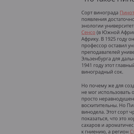
Сорт винограда
Пинот
появления достаточно
энологии университет
Сенсо
(в Южной Африк
Африку. В 1925 году о
профессор оставил ун
преподавателей униве
Эльзенбурга для даль
1941 году этот глав
виноградный сок.
Но почему же для соз
не мог использовать 
просто неравнодушен 
восхитительны. Но Пин
винодела. Этот сорт 
показаться, что это 
сахаров и ароматичес
к гниению, а регион
С