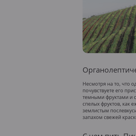
Органолептиче
Несмотря на то, что о
почувствуете его при
темными фруктами и с
спелых фруктов, как 
землистым послевкуси
запахом свежей краск
С чем пить Пи