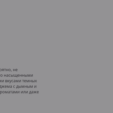
оятно, не
 его насыщенными
ми вкусами темных
 джема с дымным и
ароматами или даже