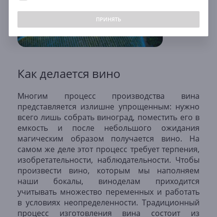
ПРИНЯТЬ
Как делается вино
Многим процесс производства вина
представляется излишне упрощенным: нужно
всего лишь собрать виноград, поместить его в
емкость и после небольшого ожидания
магическим образом получается вино. На
самом же деле этот процесс требует терпения,
изобретательности, наблюдательности. Чтобы
произвести вино, которым мы наполняем
наши бокалы, виноделам приходится
учитывать множество переменных и работать
в условиях неопределенности. Традиционный
процесс изготовления вина состоит из