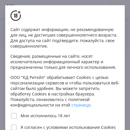
18+
0
Сайт содержит информацию, не рекомендованную
Да
Нет
Ваш город Москва ?
Рождение вина: от
для лиц, не достигших совершеннолетнего возраста.
Для доступа на сайт подтвердите, пожалуйста, свое
виноградника до бутылки
совершеннолетие.
2021-07-21
•
Автор: InWine
Сведения, размещенные на сайте, носят
исключительно информационный характер и
предназначены только для личного использования.
ООО "КД Ритейл" обрабатывает Cookies с целью
Как делается вино и как лучше приготовить
персонализации сервисов и чтобы пользоваться веб-
вино в домашних условиях – давайте
сайтом было удобнее. Вы можете запретить
разбираться
обработку Cookies в настройках браузера.
Пожалуйста, ознакомьтесь с политикой
конфиденциальности на этой
странице
.
Мне исполнилось 18 лет
Я согласен с
условиями использования Cookies