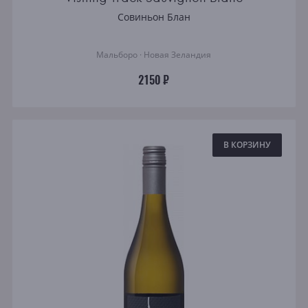
Регион
Совиньон Блан
Все
Кьянти
Мальборо · Новая Зеландия
Пьемонт
2150 ₽
Шабли
Бордо
Бургундия
В КОРЗИНУ
Риоха