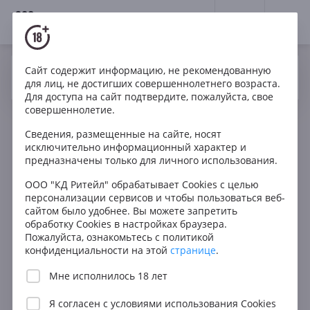
18+
0
Вино
Белое
Сухое
Новая Зеландия
Сайт содержит информацию, не рекомендованную
Да
Нет
Ваш город Москва ?
для лиц, не достигших совершеннолетнего возраста.
Для доступа на сайт подтвердите, пожалуйста, свое
совершеннолетие.
Фильтры
ОЧИСТИТЬ
Сведения, размещенные на сайте, носят
Поиск
исключительно информационный характер и
Получить за 60 мин.
предназначены только для личного использования.
Все
Цена
ООО "КД Ритейл" обрабатывает Cookies с целью
персонализации сервисов и чтобы пользоваться веб-
Любая
сайтом было удобнее. Вы можете запретить
В КОРЗИНУ
обработку Cookies в настройках браузера.
до 1000 ₽
Пожалуйста, ознакомьтесь с политикой
от 1000 до 1500 ₽
конфиденциальности на этой
странице
.
от 1500 до 2500 ₽
Мне исполнилось 18 лет
от 2500 до 5000 ₽
Я согласен с
условиями использования Cookies