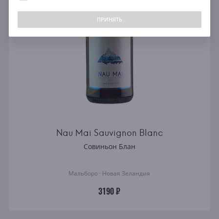
свыше 5000 ₽
ПРИНЯТЬ
Цвет
Все
Красное
Белое
Розовое
Содержание сахара
Nau Mai Sauvignon Blanc
Сухое
Совиньон Блан
Полусухое
Полусладкое
Мальборо · Новая Зеландия
Сладкое
3190 ₽
Виноград