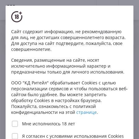
18+
0
Вино
Розе
Италия
Сайт содержит информацию, не рекомендованную
Да
Нет
Ваш город Москва ?
для лиц, не достигших совершеннолетнего возраста.
Для доступа на сайт подтвердите, пожалуйста, свое
совершеннолетие.
Фильтры
ОЧИСТИТЬ
Сведения, размещенные на сайте, носят
Поиск
исключительно информационный характер и
Получить за 60 мин.
предназначены только для личного использования.
Все
Цена
ООО "КД Ритейл" обрабатывает Cookies с целью
персонализации сервисов и чтобы пользоваться веб-
Любая
сайтом было удобнее. Вы можете запретить
В КОРЗИНУ
обработку Cookies в настройках браузера.
до 1000 ₽
Пожалуйста, ознакомьтесь с политикой
от 1000 до 1500 ₽
конфиденциальности на этой
странице
.
от 1500 до 2500 ₽
Мне исполнилось 18 лет
от 2500 до 5000 ₽
Я согласен с
условиями использования Cookies