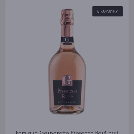
Пинотаж
Грузия
Санджовезе
В КОРЗИНУ
Испания
Рислинг
Германия
Шардоне
Чили
Совиньон Блан
ЮАР
Грюнер Вельтлинер
Португалия
Мальбек
Новая Зеландия
США
Австрия
Регион
Все
Кьянти
Пьемонт
Famiglia Gasparetto Prosecco Rosé Brut