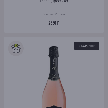
Глера (Просекко)
Венето · Италия
2550 ₽
В КОРЗИНУ