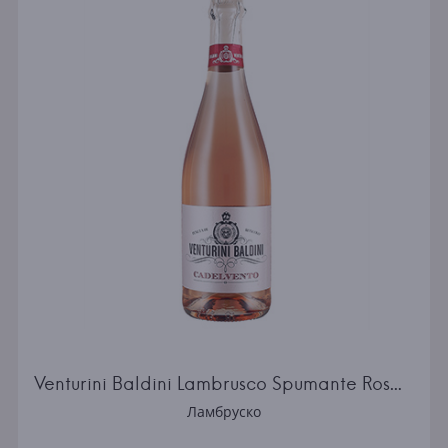
Venturini Baldini Lambrusco Spumante Rosato Brut Cadelvento
Ламбруско