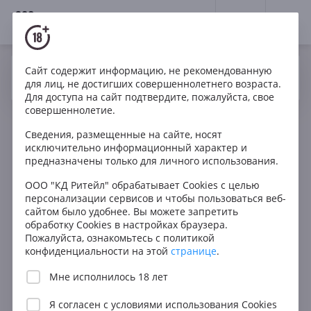
18+
0
Вино
Сухое
Сайт содержит информацию, не рекомендованную
Да
Нет
Ваш город Москва ?
для лиц, не достигших совершеннолетнего возраста.
Для доступа на сайт подтвердите, пожалуйста, свое
совершеннолетие.
Фильтры
ОЧИСТИТЬ
Сведения, размещенные на сайте, носят
Поиск
исключительно информационный характер и
Получить за 60 мин.
предназначены только для личного использования.
Все
Цена
ООО "КД Ритейл" обрабатывает Cookies с целью
персонализации сервисов и чтобы пользоваться веб-
Любая
сайтом было удобнее. Вы можете запретить
В КОРЗИНУ
обработку Cookies в настройках браузера.
до 1000 ₽
Пожалуйста, ознакомьтесь с политикой
от 1000 до 1500 ₽
конфиденциальности на этой
странице
.
от 1500 до 2500 ₽
Мне исполнилось 18 лет
от 2500 до 5000 ₽
Я согласен с
условиями использования Cookies