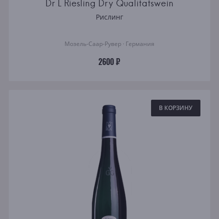
Dr L Riesling Dry Qualitatswein
Рислинг
Мозель-Саар-Рувер · Германия
2600 ₽
В КОРЗИНУ