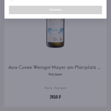
свыше 5000 ₽
ПРИНЯТЬ
Цвет
Все
Красное
Белое
Розовое
Содержание сахара
Asia Cuvee Weingut Mayer am Pfarrplatz white semidry
Сухое
Рислинг
Полусухое
Полусладкое
Вена · Австрия
Сладкое
2650 ₽
Виноград