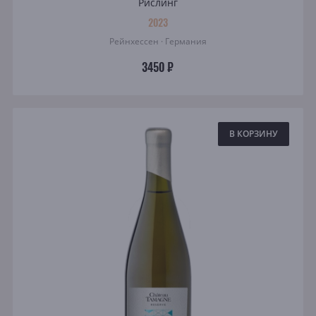
Рислинг
2023
Рейнхессен · Германия
3450 ₽
В КОРЗИНУ