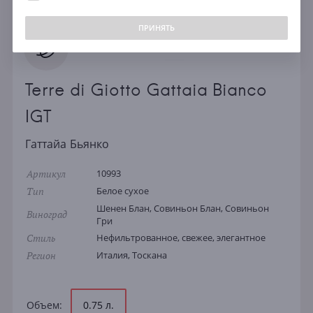
ПРИНЯТЬ
Terre di Giotto Gattaia Bianco
IGT
Гаттайа Бьянко
Артикул
10993
Тип
Белое сухое
Шенен Блан, Совиньон Блан, Совиньон
Виноград
Гри
Стиль
Нефильтрованное, свежее, элегантное
Регион
Италия, Тоскана
Объем:
0.75 л.