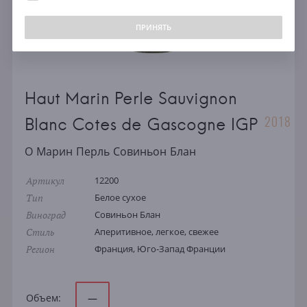
ПРИНЯТЬ
Haut Marin Perle Sauvignon
2018
Blanc Cotes de Gascogne IGP
О Марин Перль Совиньон Блан
Артикул
12200
Тип
Белое сухое
Виноград
Совиньон Блан
Стиль
Аперитивное, легкое, свежее
Регион
Франция, Юго-Запад Франции
Объем:
—