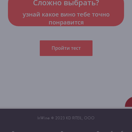
Сложно выбрать?
узнай какое вино тебе точно
понравится
Пройти тест
InWine © 2023 KD RITEIL, OOO