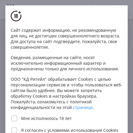
18+
0
Сайт содержит информацию, не рекомендованную
Вино
Белое
Сухое
Франция
Да
Нет
Ваш город Москва ?
для лиц, не достигших совершеннолетнего возраста.
Haut Marin Perle Sauvignon Blanc Cotes de Gascogne
Для доступа на сайт подтвердите, пожалуйста, свое
IGP
совершеннолетие.
Сведения, размещенные на сайте, носят
исключительно информационный характер и
предназначены только для личного использования.
ООО "КД Ритейл" обрабатывает Cookies с целью
персонализации сервисов и чтобы пользоваться веб-
сайтом было удобнее. Вы можете запретить
обработку Cookies в настройках браузера.
Пожалуйста, ознакомьтесь с политикой
конфиденциальности на этой
странице
.
Мне исполнилось 18 лет
Я согласен с
условиями использования Cookies