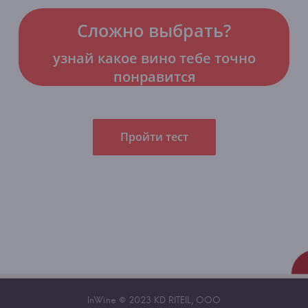
Сложно выбрать?
узнай какое вино тебе точно
понравится
Пройти тест
InWine © 2023 KD RITEIL, OOO