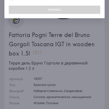
ПРИНЯТЬ
Fattoria Pogni Terre del Bruno
Gorgoli Toscana IGT in wooden
2017
box 1.5l
Терре дель Бруно Горголи в деревянной
коробке 1.5 л
Артикул
18337
Тип
Красное сухое
Виноград
Каберне Совиньон, Санджовезе
Стиль
Сочное, ароматическое, насыщенное
Регион
Италия, Тоскана