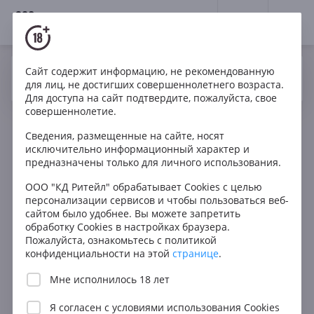
18+
0
Сайт содержит информацию, не рекомендованную
Вино
Красное
Сухое
Италия
Да
Нет
Ваш город Москва ?
для лиц, не достигших совершеннолетнего возраста.
Fattoria Pogni Terre del Bruno Gorgoli Toscana IGT in
Для доступа на сайт подтвердите, пожалуйста, свое
wooden box 1.5l
совершеннолетие.
Сведения, размещенные на сайте, носят
исключительно информационный характер и
предназначены только для личного использования.
ООО "КД Ритейл" обрабатывает Cookies с целью
персонализации сервисов и чтобы пользоваться веб-
сайтом было удобнее. Вы можете запретить
обработку Cookies в настройках браузера.
Пожалуйста, ознакомьтесь с политикой
конфиденциальности на этой
странице
.
Мне исполнилось 18 лет
Я согласен с
условиями использования Cookies