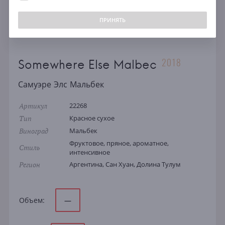
ПРИНЯТЬ
2018
Somewhere Else Malbec
Самуэре Элс Мальбек
Артикул
22268
Тип
Красное сухое
Виноград
Мальбек
Фруктовое, пряное, ароматное,
Стиль
интенсивное
Регион
Аргентина, Сан Хуан, Долина Тулум
Объем:
—