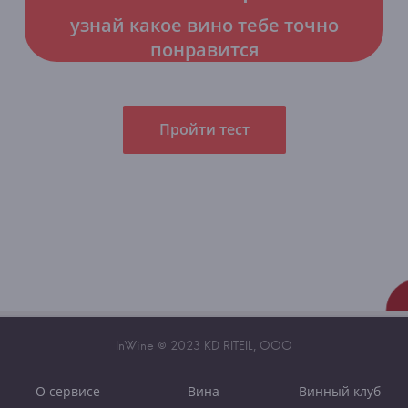
узнай какое вино тебе точно
понравится
Пройти тест
InWine © 2023 KD RITEIL, OOO
О сервисе
Вина
Винный клуб