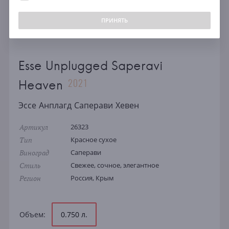
ПРИНЯТЬ
Esse Unplugged Saperavi
2021
Heaven
Эссе Анплагд Саперави Хевен
Артикул
26323
Тип
Красное сухое
Виноград
Саперави
Стиль
Свежее, сочное, элегантное
Регион
Россия, Крым
Объем:
0.750 л.