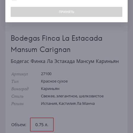
ПРИНЯТЬ
Bodegas Finca La Estacada
Mansum Carignan
Бодегас Финка Ла Эстакада Мансум Кариньян
Артикул
27100
Тип
Красное сухое
Виноград
Кариньян
Стиль
Свежее, элегантное, шелковистое
Регион
Испания, Кастилия Ла Манча
Объем:
0.75 л.