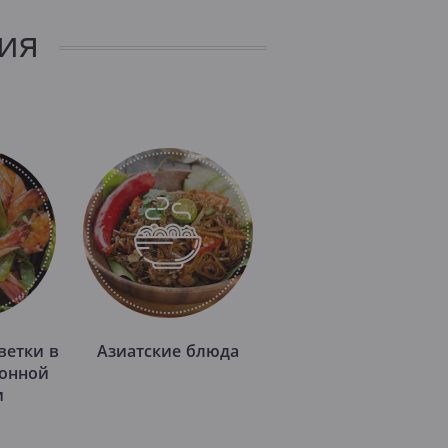
ия
ветки в
Азиатские блюда
онной
и