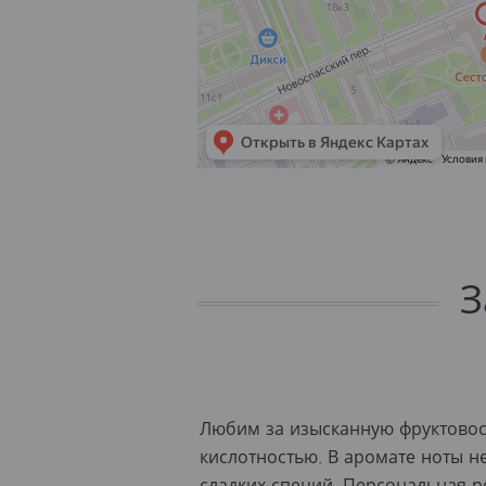
З
Любим за изысканную фруктовос
кислотностью. В аромате ноты н
сладких специй. Персональная 