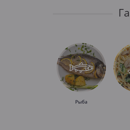
Г
Рыба