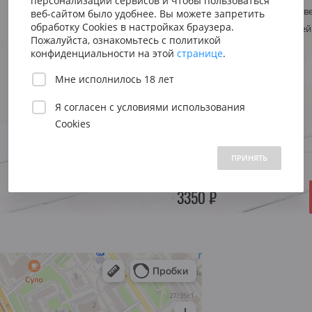
персонализации сервисов и чтобы пользоваться
Сицилия
Испания
Австрия
Стиль
Фруктовое, св
веб-сайтом было удобнее. Вы можете запретить
Венето
Риоха
обработку Cookies в настройках браузера.
Регион
Германия, Рей
Вена
Пожалуйста, ознакомьтесь с политикой
Пьемонт
Приорат
конфиденциальности на этой
странице
.
Южна
Объем:
0.75 л.
Мне исполнилось 18 лет
Нижн
Я согласен с
условиями использования
Год:
2019
Cookies
 1500 до 2500 ₽
от 2500 до 5000 ₽
свыше 5000 ₽
ПРИНЯТЬ
В НАЛИЧИИ
3350 ₽