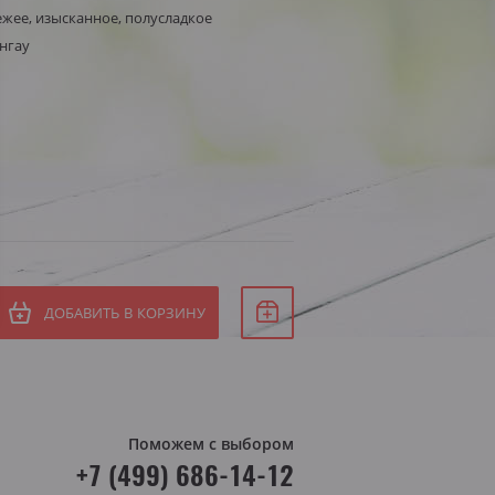
ежее, изысканное, полусладкое
Белое сухое
нгау
СБ
Белое полусухое
ВС
я Штирия
яя Австрия
ДОБАВИТЬ В КОРЗИНУ
Поможем с выбором
+7 (499) 686-14-12