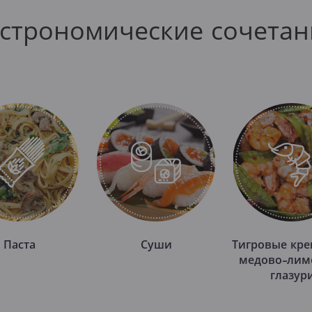
астрономические сочетан
Паста
Суши
Тигровые кре
медово-лим
глазур