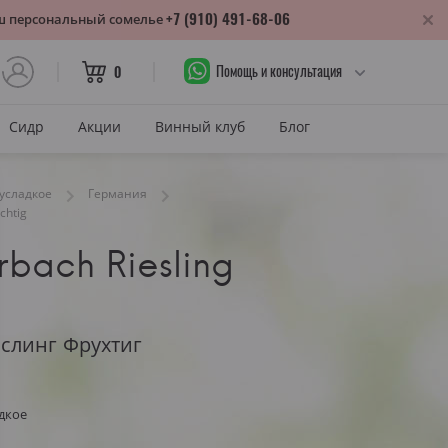
+7 (910) 491-68-06
аш персональный сомелье
Помощь и консультация
0
Сидр
Акции
Винный клуб
Блог
САХАР
усладкое
Германия
chtig
Сухое
rbach Riesling
лика
Полусухое
нодарский край
Полусладкое
м
Сладкое
ислинг Фрухтиг
САХАР И ЦВЕТ
тия
Красное сухое
дкое
змараули
Красное полусухое