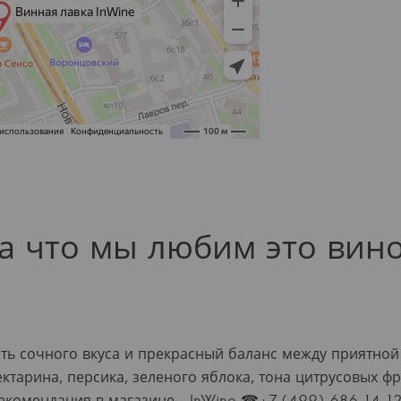
а что мы любим это вин
ть сочного вкуса и прекрасный баланс между приятной
ектарина, персика, зеленого яблока, тона цитрусовых 
рекомендация в магазине - InWine ☎+7 (499) 686-14-1