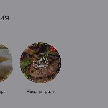
ия
ыры
Мясо на гриле