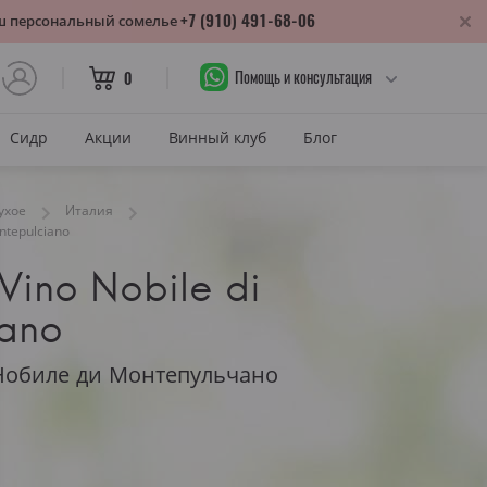
+7 (910) 491-68-06
аш персональный сомелье
Помощь и консультация
0
Сидр
Акции
Винный клуб
Блог
САХАР
ухое
Италия
ontepulciano
Сухое
Vino Nobile di
лика
Полусухое
нодарский край
ano
Полусладкое
м
Сладкое
Нобиле ди Монтепульчано
САХАР И ЦВЕТ
тия
Красное сухое
змараули
Красное полусухое