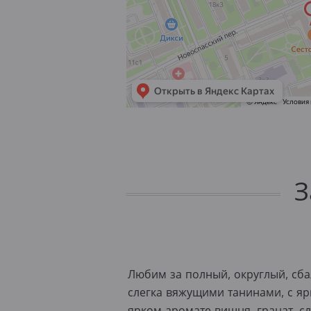
З
Любим за полный, округлый, сба
слегка вяжущими танинами, с яр
ярком аромате вишня, гранат, с