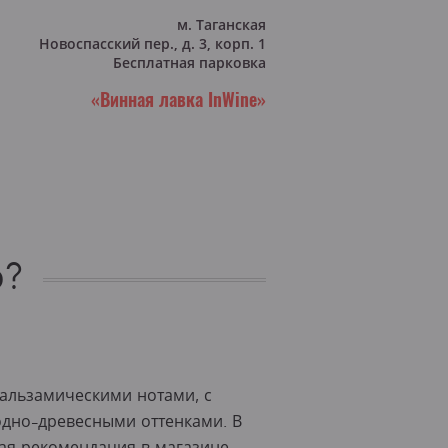
м. Таганская
Новоспасский пер., д. 3, корп. 1
Бесплатная парковка
«Винная лавка InWine»
о?
бальзамическими нотами, с
одно-древесными оттенками. В
ая рекомендация в магазине -