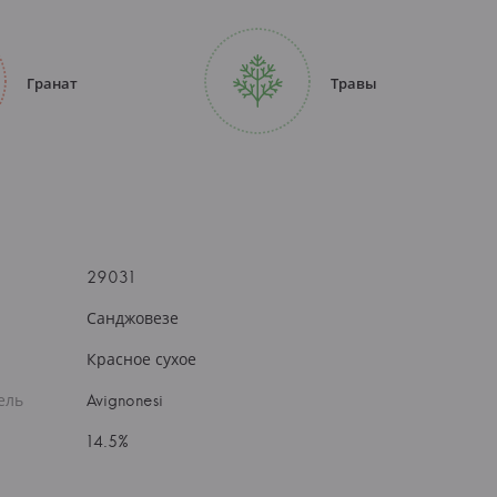
Гранат
Травы
29031
Санджовезе
Красное сухое
ель
Avignonesi
14.5%