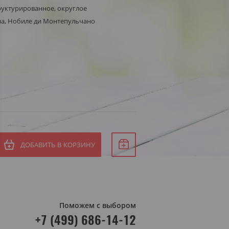
руктурированное, округлое
Белое сухое
на, Нобиле ди Монтепульчано
СБ
Белое полусухое
ВС
я Штирия
яя Австрия
ДОБАВИТЬ В КОРЗИНУ
Поможем с выбором
+7 (499) 686-14-12