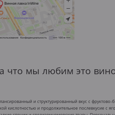
а что мы любим это вин
лансированный и структурированный вкус с фруктово-
кой кислотностью и продолжительное послевкусие с яг
ладкие специи и средиземноморские травы. Персональн