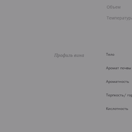
Объем
Температур
Профиль вина
Тело
Аромат почвы
Ароматность
Терпкость/ го
Кислотность