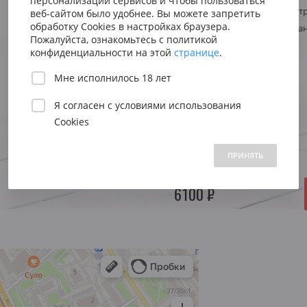
персонализации сервисов и чтобы пользоваться
Сицилия
Испания
Австрия
Стиль
Фруктовое, ст
веб-сайтом было удобнее. Вы можете запретить
Венето
Риоха
обработку Cookies в настройках браузера.
Регион
Италия, Тоска
Вена
Пожалуйста, ознакомьтесь с политикой
Пьемонт
Приорат
конфиденциальности на этой
странице
.
Южна
Объем:
0.75 л.
Мне исполнилось 18 лет
Нижн
Я согласен с
условиями использования
Год:
—
Cookies
 1500 до 2500 ₽
от 2500 до 5000 ₽
свыше 5000 ₽
ПРИНЯТЬ
В НАЛИЧИИ
6100 ₽