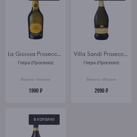
La Gioiosa Prosecco DOC Treviso Brut 0.375l
Villa Sandi Prosecco di Valdobbiadene DOCG Superiore Extra Dry
Глера (Просекко)
Глера (Просекко)
Венето · Италия
Венето · Италия
1900 ₽
2990 ₽
В КОРЗИНУ