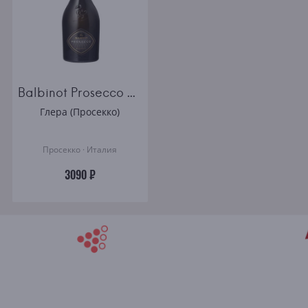
Balbinot Prosecco Millesimo DOC
Глера (Просекко)
Просекко · Италия
3090 ₽