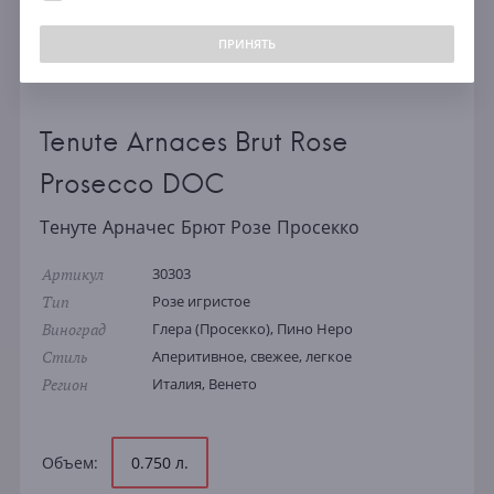
ПРИНЯТЬ
Tenute Arnaces Brut Rose
Prosecco DOC
Тенуте Арначес Брют Розе Просекко
Артикул
30303
Тип
Розе игристое
Виноград
Глера (Просекко), Пино Неро
Стиль
Аперитивное, свежее, легкое
Регион
Италия, Венето
Объем:
0.750 л.