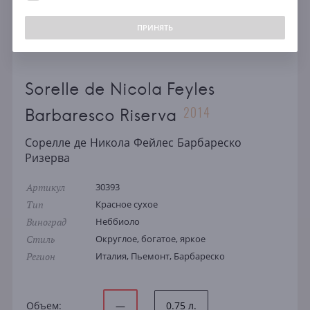
ПРИНЯТЬ
Sorelle de Nicola Feyles
2014
Barbaresco Riserva
Сорелле де Никола Фейлес Барбареско
Ризерва
Артикул
30393
Тип
Красное сухое
Виноград
Неббиоло
Стиль
Округлое, богатое, яркое
Регион
Италия, Пьемонт, Барбареско
Объем:
—
0.75 л.