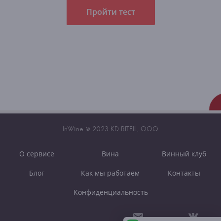
Пройти тест
InWine © 2023 KD RITEIL, OOO
О сервисе
Вина
Винный клуб
Блог
Как мы работаем
Контакты
Конфиденциальность