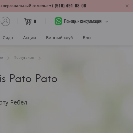
+7 (910) 491-68-06
аш персональный сомелье
Помощь и консультация
0
Сидр
Акции
Винный клуб
Блог
САХАР
ое
Португалия
Сухое
is Pato Pato
лика
Полусухое
нодарский край
Полусладкое
м
Сладкое
ату Ребел
САХАР И ЦВЕТ
тия
Красное сухое
змараули
Красное полусухое