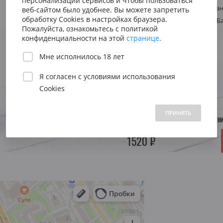
персонализации сервисов и чтобы пользоваться
Сицилия
Испания
Австрия
Стиль
Свежее, элега
веб-сайтом было удобнее. Вы можете запретить
Венето
Риоха
обработку Cookies в настройках браузера.
Регион
Португалия, Б
Вена
Пожалуйста, ознакомьтесь с политикой
Пьемонт
Приорат
конфиденциальности на этой
странице
.
Южна
Объем:
0.75 л.
Мне исполнилось 18 лет
Нижн
Я согласен с
условиями использования
Год:
2015
Cookies
 1500 до 2500 ₽
от 2500 до 5000 ₽
свыше 5000 ₽
ПРИНЯТЬ
НЕТ В НАЛИЧИИ. УТОЧНЯЙТЕ ПОСТУПЛЕН
1520 ₽