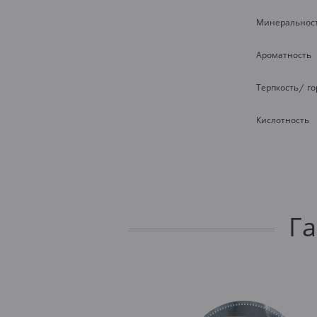
Минеральнос
Ароматность
Терпкость/ г
Кислотность
Г