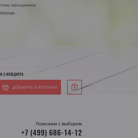
нтное, насыщенное
Белое сухое
айррада
СБ
Белое полусухое
ВС
я Штирия
яя Австрия
ИЯ У МЕНЕДЖЕРА
ДОБАВИТЬ В КОРЗИНУ
Поможем с выбором
+7 (499) 686-14-12