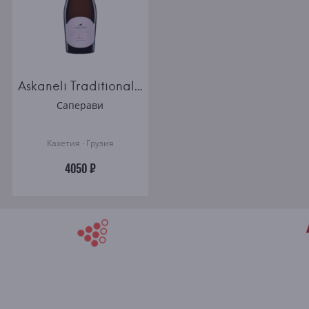
​Askaneli Traditional Method Rosé Brut
Саперави
Кахетия · Грузия
4050 ₽