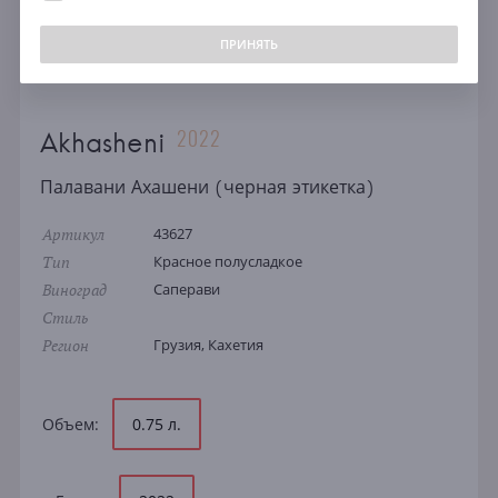
ПРИНЯТЬ
2022
Akhasheni
Палавани Ахашени (черная этикетка)
Артикул
43627
Тип
Красное полусладкое
Виноград
Саперави
Стиль
Регион
Грузия, Кахетия
Объем:
0.75 л.