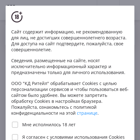
18+
0
Сайт содержит информацию, не рекомендованную
Вино
Красное
Полусладкое
Грузия
Да
Нет
Ваш город Москва ?
для лиц, не достигших совершеннолетнего возраста.
Akhasheni
Для доступа на сайт подтвердите, пожалуйста, свое
совершеннолетие.
Сведения, размещенные на сайте, носят
исключительно информационный характер и
предназначены только для личного использования.
ООО "КД Ритейл" обрабатывает Cookies с целью
персонализации сервисов и чтобы пользоваться веб-
сайтом было удобнее. Вы можете запретить
обработку Cookies в настройках браузера.
Пожалуйста, ознакомьтесь с политикой
конфиденциальности на этой
странице
.
Мне исполнилось 18 лет
Я согласен с
условиями использования Cookies