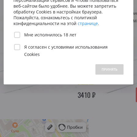
персонализации сервисов и чтобы пользоваться
Сицилия
Испания
Австрия
Виноград
Серсиаль
веб-сайтом было удобнее. Вы можете запретить
Венето
Риоха
обработку Cookies в настройках браузера.
Стиль
Крепленое, пи
Вена
Пожалуйста, ознакомьтесь с политикой
Регион
Португалия, 
Пьемонт
Приорат
конфиденциальности на этой
странице
.
Южна
Мне исполнилось 18 лет
Нижн
Объем:
1.0 л.
Я согласен с
условиями использования
Cookies
Год:
—
 1500 до 2500 ₽
от 2500 до 5000 ₽
свыше 5000 ₽
ПРИНЯТЬ
В НАЛИЧИИ
3410 ₽