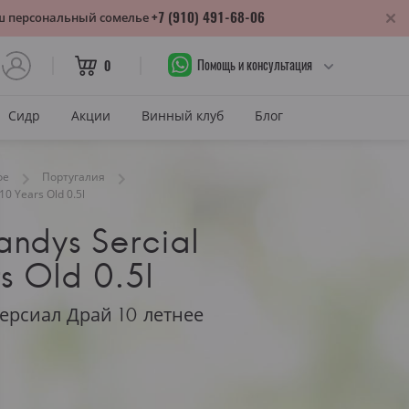
+7 (910) 491-68-06
аш персональный сомелье
Помощь и консультация
0
Сидр
Акции
Винный клуб
Блог
САХАР
ое
Португалия
10 Years Old 0.5l
Сухое
andys Sercial
лика
Полусухое
нодарский край
s Old 0.5l
Полусладкое
м
Сладкое
ерсиал Драй 10 летнее
САХАР И ЦВЕТ
тия
Красное сухое
змараули
Красное полусухое