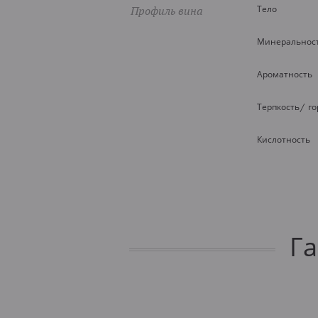
Профиль вина
Тело
Минеральнос
Ароматность
Терпкость/ г
Кислотность
Г