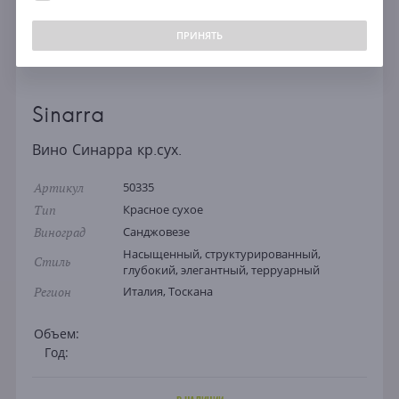
ПРИНЯТЬ
Sinarra
Вино Синарра кр.сух.
Артикул
50335
Тип
Красное сухое
Виноград
Санджовезе
Насыщенный, структурированный,
Стиль
глубокий, элегантный, терруарный
Регион
Италия, Тоскана
Объем:
Год: